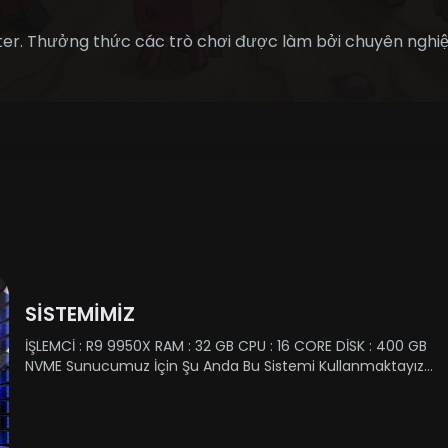
ter. Thưởng thức các trò chơi được làm bởi chuyên nghiệ
SİSTEMİMİZ
İŞLEMCİ : R9 9950X RAM : 32 GB CPU : 16 CORE DİSK : 400 GB
NVME Sunucumuz İçin Şu Anda Bu Sistemi Kullanmaktayız
Ancak Zaman İlerledikçe Siz Dostlarımızın Sunucumuzda
OynamasıylaBeraber Sunucu Sistemimizde Yükselecektir ......