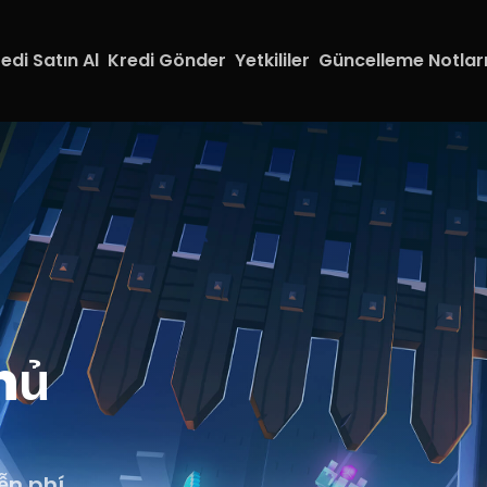
edi Satın Al
Kredi Gönder
Yetkililer
Güncelleme Notlar
hủ
n phí.