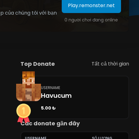
Play.remonster.net
p của chúng tôi với bạn
0 người chơi đang online
Top Donate
Tất cả thời gian
USERNAME
Havucum
5.00 ₺
Các donate gần đây
USERNAME
SỐ LƯỢNG