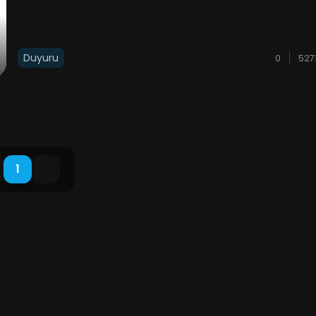
Duyuru
0
527
1