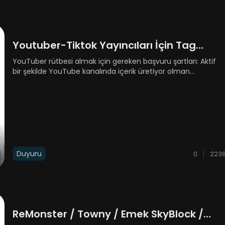
Youtuber-Tiktok Yayıncıları İçin Tag
İsteyenlere Duyuru
YouTuber rütbesi almak için gereken başvuru şartları: Aktif
bir şekilde YouTube kanalında içerik üretiyor olman
gerekiyor.5.000 aboneye sahip olman gerekiyor.5.000
abonenin yanında attığın her bir videonun da ortalama 2.50
görüntülenm......
Duyuru
0
223
ReMonster / Towny / Emek SkyBlock /