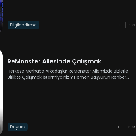
Bilgilendirme
0
92
ReMonster Ailesinde Çalışmak
İstermiydiniz ?
Herkese Merhaba Arkadaşlar ReMonster Ailemizde Bizlerle
Birlikte Çalışmak İstermiydiniz ? Hemen Başvurun Rehber
Alımlarımız Bulunmaktadır Emek SkyBlockta Bizlerle Birlikte
Çalışacak Rehber Arkadaşlar Arıyoruz Hemen Başvurun
!!! https:/......
Duyuru
0
196