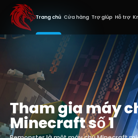
Trang chủ
Cửa hàng
Trợ giúp
Hỗ trợ
Kr
Tham gia máy c
Minecraft số 1
Remonster là một máy chủ Minecraft miễ