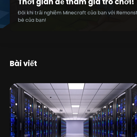
Thời gian để tham gia trò chơi!
Đôi khi trải nghiệm Minecraft của bạn với Remons
bè của bạn!
Bài viết