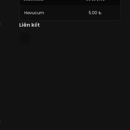
Havucum
5.00 ₺
Liên kết
3
5