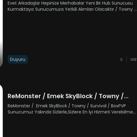
Yetkili Alımı
Evet Arkadaşlar Hepinize Merhabalar Yeni Bir Hub Sunucusu
Kurmaktayız Sunucumuza Yetkili Alımları Olacaktır / Towny -
Emek SkyBlock / Sunucularımıza Rehber Ve Moderatör
Alımları Olacaktır Discord Adresimiz Üzerinden Başvuru
Yapabilirsiniz H......
Duyuru
0
148
ReMonster / Emek SkyBlock / Towny /
Survival / BoxPVP
ReMonster / Emek SkyBlock / Towny / Survival / BoxPVP
Sunucumuz Yakında Sizlerle,Sizlere En İyi Hizmeti Verebilmek
Adına Elimizden Gelen En İyi Sistemlerle Birlikte Güçlü
Makinelerle Karşınızdayız Sizlerle Birlikte Oynamak İçin S......