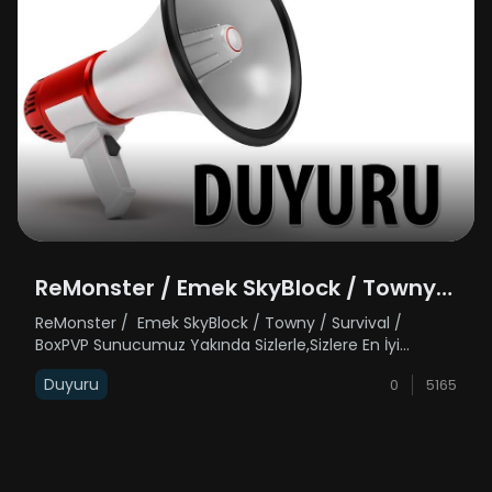
ReMonster / Emek SkyBlock / Towny /
Survival / BoxPVP
ReMonster / Emek SkyBlock / Towny / Survival /
BoxPVP Sunucumuz Yakında Sizlerle,Sizlere En İyi
Hizmeti Verebilmek Adına Elimizden Gelen En İyi
Duyuru
0
5165
Sistemlerle Birlikte Güçlü Makinelerle
Karşınızdayız Sizlerle Birlikte Oynamak İçin S......