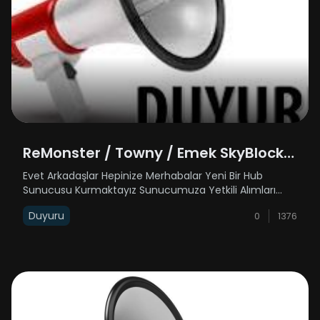
ReMonster / Towny / Emek SkyBlock /
Yetkili Alımı
Evet Arkadaşlar Hepinize Merhabalar Yeni Bir Hub
Sunucusu Kurmaktayız Sunucumuza Yetkili Alımları
Olacaktır / Towny - Emek SkyBlock / Sunucularımıza
Duyuru
0
1376
Rehber Ve Moderatör Alımları Olacaktır Discord
Adresimiz Üzerinden Başvuru Yapabilirsiniz H......