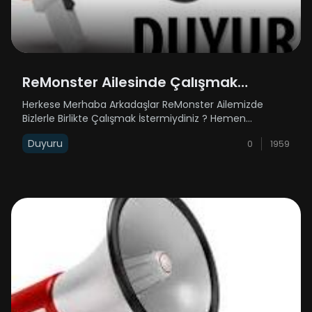
ReMonster Ailesinde Çalışmak
İstermiydiniz ?
Herkese Merhaba Arkadaşlar ReMonster Ailemizde
Bizlerle Birlikte Çalışmak İstermiydiniz ? Hemen
Başvurun Rehber Alımlarımız Bulunmaktadır Emek
Duyuru
0
1959
SkyBlockta Bizlerle Birlikte Çalışacak Rehber Arkadaşlar
Arıyoruz Hemen Başvurun !!! https:/......