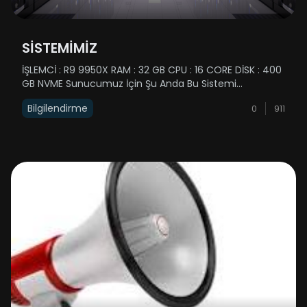
SİSTEMİMİZ
İŞLEMCİ : R9 9950X RAM : 32 GB CPU : 16 CORE DİSK : 400
GB NVME Sunucumuz İçin Şu Anda Bu Sistemi
Kullanmaktayız Ancak Zaman İlerledikçe Siz
Bilgilendirme
0
911
Dostlarımızın Sunucumuzda OynamasıylaBeraber
Sunucu Sistemimizde Yükselecektir ......