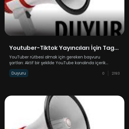
Youtuber-Tiktok Yayıncıları İçin Tag
İsteyenlere Duyuru
YouTuber rütbesi almak için gereken başvuru
şartları: Aktif bir şekilde YouTube kanalında içerik
üretiyor olman gerekiyor.5.000 aboneye sahip olman
Duyuru
0
2193
gerekiyor.5.000 abonenin yanında attığın her bir
videonun da ortalama 2.500 görüntülenm......