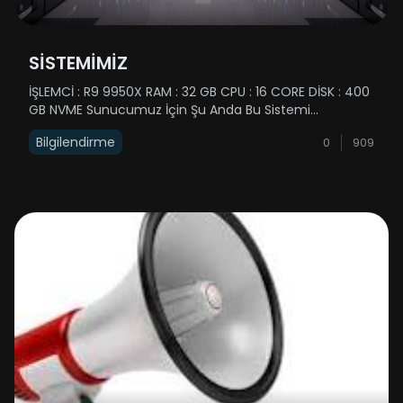
SİSTEMİMİZ
İŞLEMCİ : R9 9950X RAM : 32 GB CPU : 16 CORE DİSK : 400
GB NVME Sunucumuz İçin Şu Anda Bu Sistemi
Kullanmaktayız Ancak Zaman İlerledikçe Siz
Bilgilendirme
0
909
Dostlarımızın Sunucumuzda OynamasıylaBeraber
Sunucu Sistemimizde Yükselecektir ......