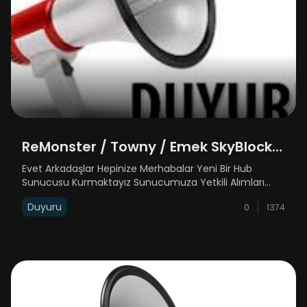
ReMonster / Towny / Emek SkyBlock /
Yetkili Alımı
Evet Arkadaşlar Hepinize Merhabalar Yeni Bir Hub
Sunucusu Kurmaktayız Sunucumuza Yetkili Alımları
Olacaktır / Towny - Emek SkyBlock / Sunucularımıza
Duyuru
0
1374
Rehber Ve Moderatör Alımları Olacaktır Discord
Adresimiz Üzerinden Başvuru Yapabilirsiniz H......