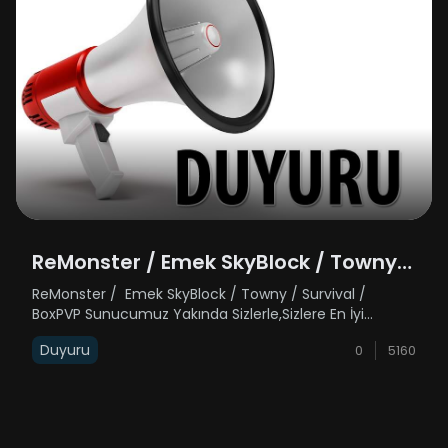
ReMonster / Emek SkyBlock / Towny /
Survival / BoxPVP
ReMonster / Emek SkyBlock / Towny / Survival /
BoxPVP Sunucumuz Yakında Sizlerle,Sizlere En İyi
Hizmeti Verebilmek Adına Elimizden Gelen En İyi
Duyuru
0
5160
Sistemlerle Birlikte Güçlü Makinelerle
Karşınızdayız Sizlerle Birlikte Oynamak İçin S......