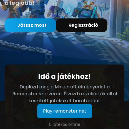
a legjobb!
Játssz most
Regisztráció
Idő a játékhoz!
Duplázd meg a Minecraft élményedet a
Remonster szerveren. Élvezd a szakértők által
készített játékokat barátaiddal!
Play.remonster.net
0 játékos online