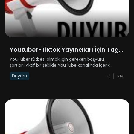
Youtuber-Tiktok Yayıncıları İçin Tag
İsteyenlere Duyuru
YouTuber rütbesi almak için gereken başvuru
şartları: Aktif bir şekilde YouTube kanalında içerik
üretiyor olman gerekiyor.5.000 aboneye sahip olman
Duyuru
0
2191
gerekiyor.5.000 abonenin yanında attığın her bir
videonun da ortalama 2.500 görüntülenm......