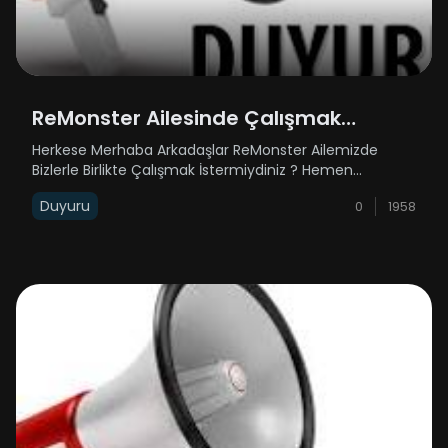
ReMonster Ailesinde Çalışmak
İstermiydiniz ?
Herkese Merhaba Arkadaşlar ReMonster Ailemizde
Bizlerle Birlikte Çalışmak İstermiydiniz ? Hemen
Başvurun Rehber Alımlarımız Bulunmaktadır Emek
Duyuru
0
1958
SkyBlockta Bizlerle Birlikte Çalışacak Rehber Arkadaşlar
Arıyoruz Hemen Başvurun !!! https:/......