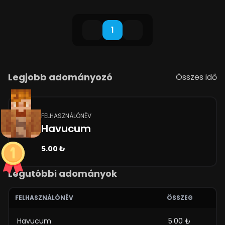
1
Legjobb adományozó
Összes idő
FELHASZNÁLÓNÉV
Havucum
5.00 ₺
Legutóbbi adományok
FELHASZNÁLÓNÉV
ÖSSZEG
Havucum
5.00 ₺